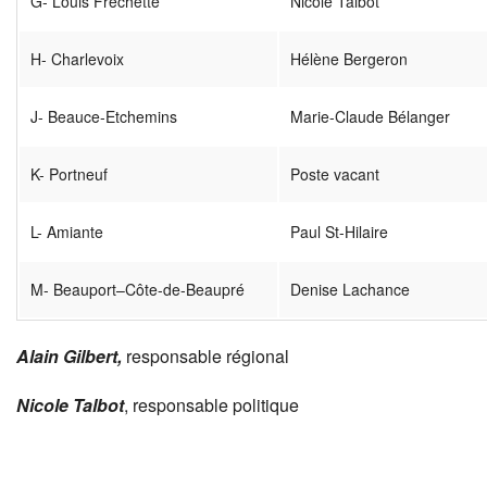
G- Louis Fréchette
Nicole Talbot
H- Charlevoix
Hélène Bergeron
J- Beauce-Etchemins
Marie-Claude Bélanger
K- Portneuf
Poste vacant
L- Amiante
Paul St-Hilaire
M- Beauport–Côte-de-Beaupré
Denise Lachance
Alain Gilbert,
responsable régional
Nicole Talbot
, responsable politique