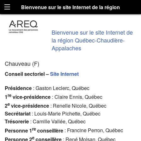
Bienvenue sur le site Internet de la région
Québec-Chaudière-Appalaches
Bienvenue sur le site Internet de
la région Québec-Chaudière-
Appalaches
Chauveau (F)
Conseil sectoriel –
Site Internet
Présidence
: Gaston Leclerc, Québec
re
1
vice-présidence
: Claire Ennis, Québec
e
2
vice-présidence
: Renelle Nicole, Québec
Secrétariat
: Louis-Marie Pichette, Québec
Trésorerie
: Camille Vallée, Québec
re
Personne 1
conseillère
: Francine Perron, Québec
e
Personne 2
conseillère
: René Moisan, Québec